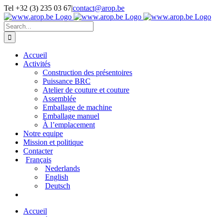
Skip
Tel +32 (3) 235 03 67
|
contact@arop.be
to
content
Search
for:
Accueil
Activités
Construction des présentoires
Puissance BRC
Atelier de couture et couture
Assemblée
Emballage de machine
Emballage manuel
À l’emplacement
Notre equipe
Mission et politique
Contacter
Français
Nederlands
English
Deutsch
Accueil