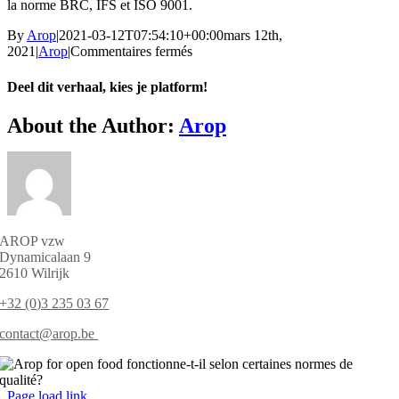
la norme BRC, IFS et ISO 9001.
By
Arop
|
2021-03-12T07:54:10+00:00
mars 12th,
sur
2021
|
Arop
|
Commentaires fermés
Arop
for
Deel dit verhaal, kies je platform!
open
food
Facebook
X
Reddit
LinkedIn
WhatsApp
Tumblr
Pinterest
Vk
Email
About the Author:
Arop
fonctionne-
t-
il
selon
certaines
normes
de
AROP vzw
qualité?
Dynamicalaan 9
2610 Wilrijk
+32 (0)3 235 03 67
contact@arop.be
Page load link