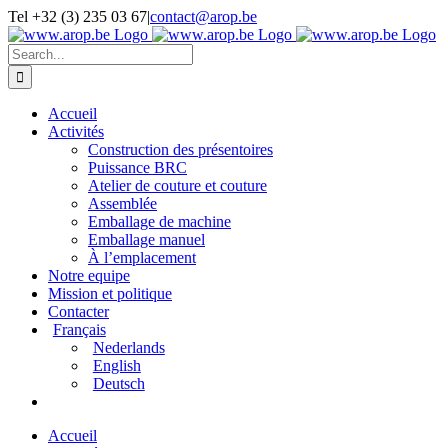
Skip
Tel +32 (3) 235 03 67
|
contact@arop.be
to
content
Search
for:
Accueil
Activités
Construction des présentoires
Puissance BRC
Atelier de couture et couture
Assemblée
Emballage de machine
Emballage manuel
À l’emplacement
Notre equipe
Mission et politique
Contacter
Français
Nederlands
English
Deutsch
Accueil